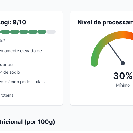
ogi: 9/10
Nível de processa
ão?
emamente elevado de
idantes
or de sódio
30%
nte ácido pode limitar a
Mínimo
roteína
ricional (por 100g)