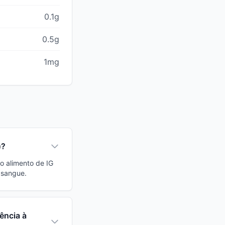
0.1g
0.5g
1mg
)?
o alimento de IG
 sangue.
ência à