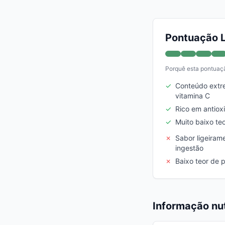
Pontuação L
Porquê esta pontuaç
✓
Conteúdo extr
vitamina C
✓
Rico em antiox
✓
Muito baixo te
✗
Sabor ligeirame
ingestão
✗
Baixo teor de p
Informação nut