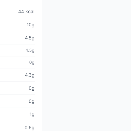
44 kcal
10g
4.5g
4.5g
0g
4.3g
0g
0g
1g
0.6g