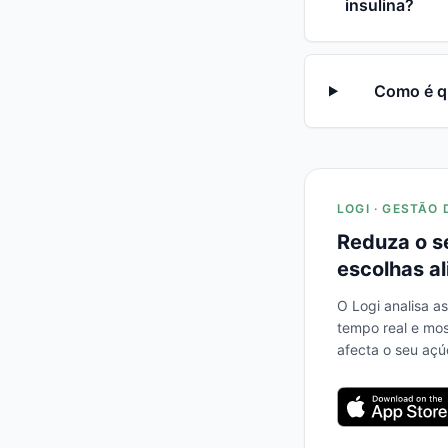
insulina?
Como é qu
LOGI · GESTÃO 
Reduza o s
escolhas al
O Logi analisa a
tempo real e mo
afecta o seu açú