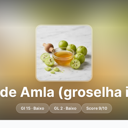
 de Amla (groselha 
GI 15 · Baixo
GL 2 · Baixo
Score 9/10