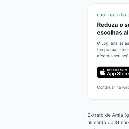
LOGI · GESTÃO 
Reduza o s
escolhas al
O Logi analisa a
tempo real e mo
afecta o seu açú
Continuar na we
Extrato de Amla (g
alimento de IG ba