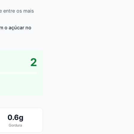
e entre os mais
em o açúcar no
2
0.6g
Gordura