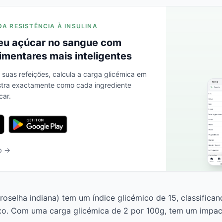
DA RESISTÊNCIA À INSULINA
eu açúcar no sangue com
imentares mais inteligentes
s suas refeições, calcula a carga glicémica em
stra exactamente como cada ingrediente
car.
b →
roselha indiana) tem um índice glicémico de 15, classific
ixo. Com uma carga glicémica de 2 por 100g, tem um impa