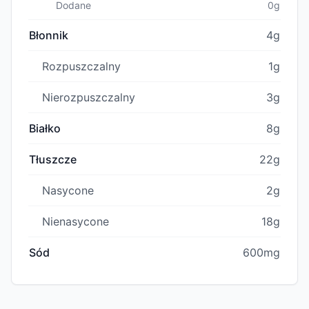
Dodane
0g
Błonnik
4g
Rozpuszczalny
1g
Nierozpuszczalny
3g
Białko
8g
Tłuszcze
22g
Nasycone
2g
Nienasycone
18g
Sód
600mg