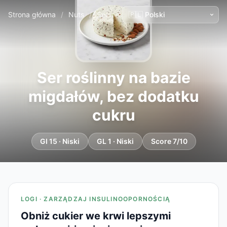
Strona główna
/
Nuts
/
Ser roślinny na bazie migdałów, bez dodatku cukru
Ser roślinny na bazie
migdałów, bez dodatku
cukru
GI 15 · Niski
GL 1 · Niski
Score 7/10
LOGI · ZARZĄDZAJ INSULINOOPORNOŚCIĄ
Obniż cukier we krwi lepszymi