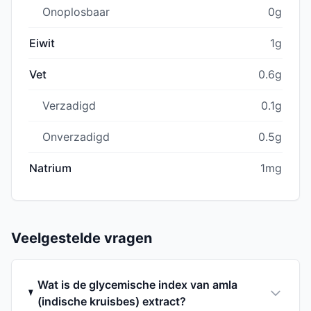
Onoplosbaar
0g
Eiwit
1g
Vet
0.6g
Verzadigd
0.1g
Onverzadigd
0.5g
Natrium
1mg
Veelgestelde vragen
Wat is de glycemische index van amla
(indische kruisbes) extract?