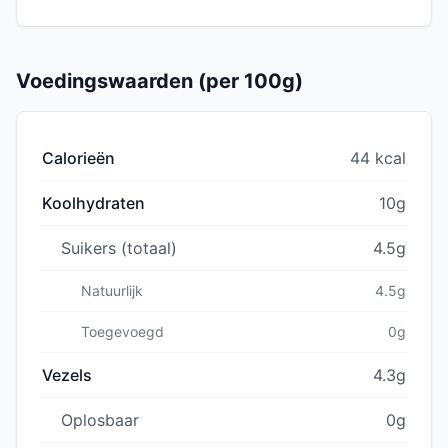
Voedingswaarden (per 100g)
Calorieën
44 kcal
Koolhydraten
10g
Suikers (totaal)
4.5g
Natuurlijk
4.5g
Toegevoegd
0g
Vezels
4.3g
Oplosbaar
0g