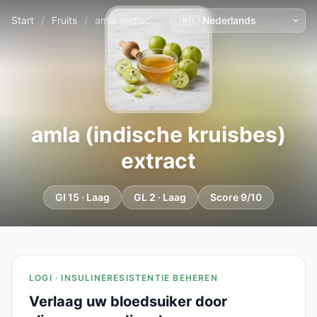
Start
/
Fruits
/
amla (indische kruisbes) extract
amla (indische kruisbes)
extract
GI 15 · Laag
GL 2 · Laag
Score 9/10
LOGI · INSULINERESISTENTIE BEHEREN
Verlaag uw bloedsuiker door