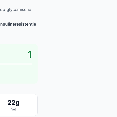
 op glycemische
nsulineresistentie
1
22g
Vet