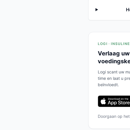
H
LOGI · INSULIN
Verlaag uw
voedingsk
Logi scant uw ma
time en laat u pr
beïnvloedt.
Doorgaan op he