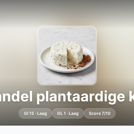
ndel plantaardige 
GI 15 · Laag
GL 1 · Laag
Score 7/10