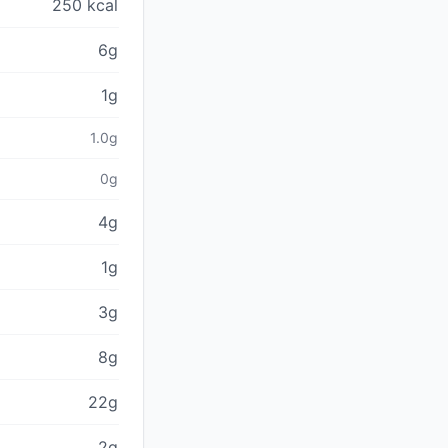
250 kcal
6g
1g
1.0g
0g
4g
1g
3g
8g
22g
2g