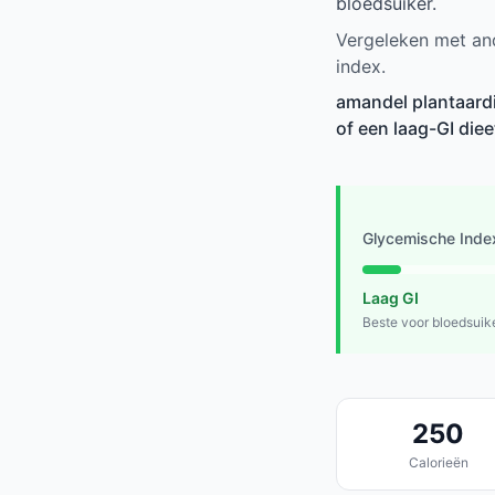
bloedsuiker.
Vergeleken met and
index.
amandel plantaardi
of een laag-GI die
Glycemische Inde
Laag GI
Beste voor bloedsuik
250
Calorieën