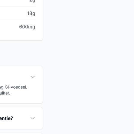
18g
600mg
ag GI-voedsel.
uiker.
entie?