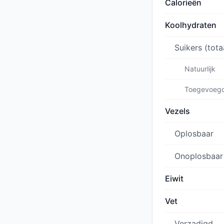
Calorieën
Koolhydraten
Suikers (tota
Natuurlijk
Toegevoeg
Vezels
Oplosbaar
Onoplosbaar
Eiwit
Vet
Verzadigd