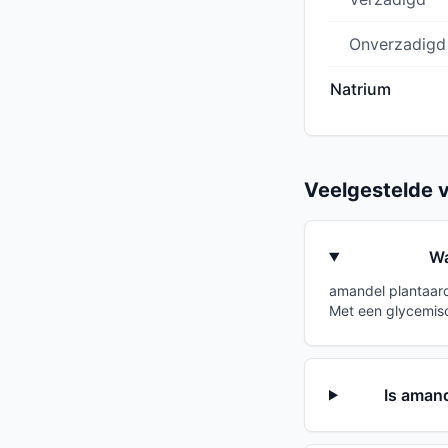
Onverzadigd
Natrium
Veelgestelde 
Wa
amandel plantaard
Met een glycemisc
Is aman