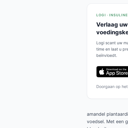
LOGI · INSULIN
Verlaag uw
voedingsk
Logi scant uw ma
time en laat u pr
beïnvloedt.
Doorgaan op he
amandel plantaardi
voedsel. Met een g