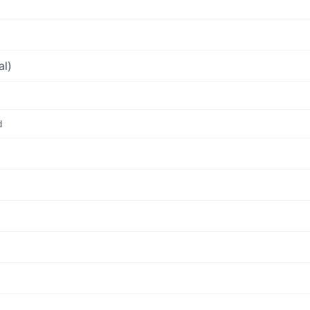
al)
d