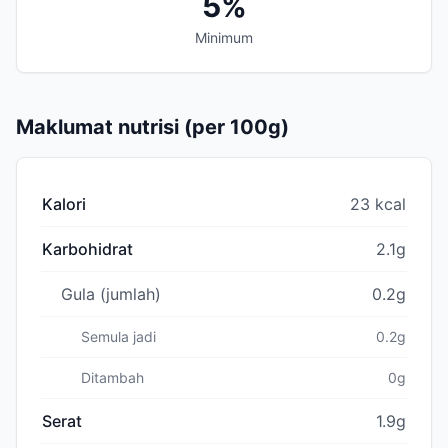
5%
Minimum
Maklumat nutrisi (per 100g)
Kalori
23 kcal
Karbohidrat
2.1g
Gula (jumlah)
0.2g
Semula jadi
0.2g
Ditambah
0g
Serat
1.9g