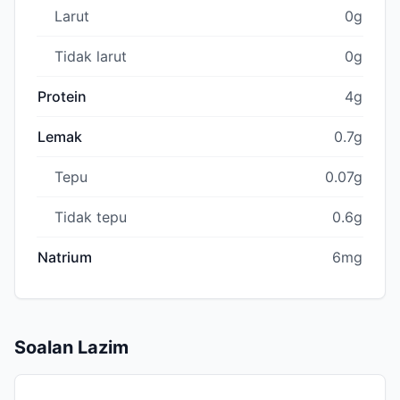
Larut
0g
Tidak larut
0g
Protein
4g
Lemak
0.7g
Tepu
0.07g
Tidak tepu
0.6g
Natrium
6mg
Soalan Lazim