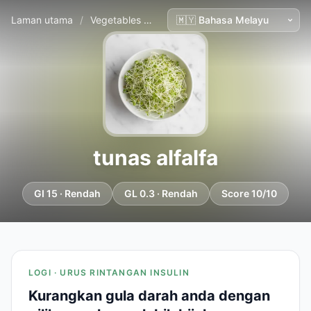
Laman utama
/
Vegetables
/
tunas alfalfa
tunas alfalfa
GI 15 · Rendah
GL 0.3 · Rendah
Score 10/10
LOGI · URUS RINTANGAN INSULIN
Kurangkan gula darah anda dengan