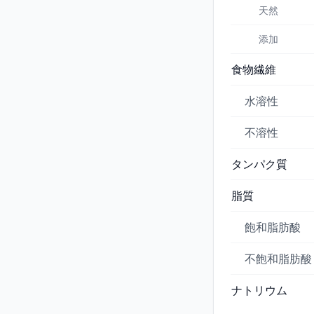
天然
添加
食物繊維
水溶性
不溶性
タンパク質
脂質
飽和脂肪酸
不飽和脂肪酸
ナトリウム