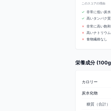
このスコアの理由
✓
非常に低い炭水
✓
高いタンパク質
✗
非常に高い飽和
✗
高いナトリウム
✗
食物繊維なし
栄養成分 (100
カロリー
炭水化物
糖質（合計）