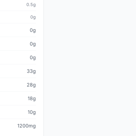
0.5g
0g
0g
0g
0g
33g
28g
18g
10g
1200mg