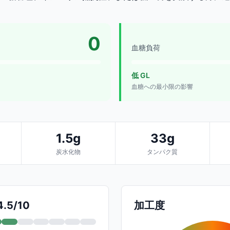
0
血糖負荷
低 GL
血糖への最小限の影響
1.5g
33g
炭水化物
タンパク質
.5/10
加工度