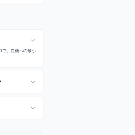
は0で、血糖への最小
？