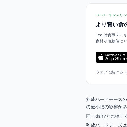
LOGI · インス
より賢い食
Logiは食事を
食材が血糖値に
ウェブで続ける 
熟成ハードチーズの
の最小限の影響があ
同じdairyと比
熟成ハードチーズは