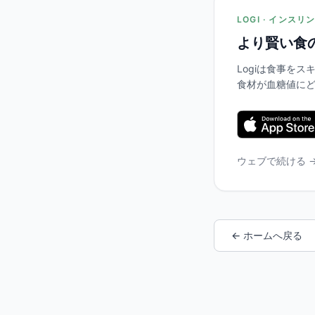
LOGI · インス
より賢い食
Logiは食事を
食材が血糖値に
ウェブで続ける 
← ホームへ戻る