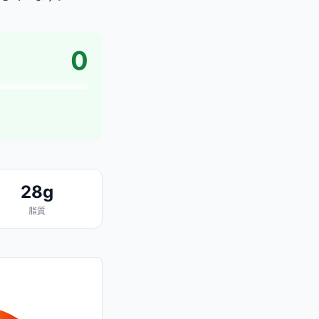
0
28g
脂質