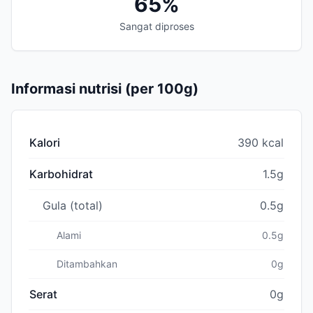
65%
Sangat diproses
Informasi nutrisi (per 100g)
Kalori
390 kcal
Karbohidrat
1.5g
Gula (total)
0.5g
Alami
0.5g
Ditambahkan
0g
Serat
0g