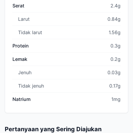
Serat
2.4g
Larut
0.84g
Tidak larut
1.56g
Protein
0.3g
Lemak
0.2g
Jenuh
0.03g
Tidak jenuh
0.17g
Natrium
1mg
Pertanyaan yang Sering Diajukan