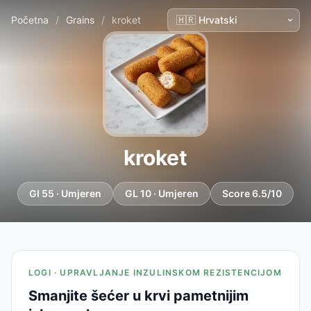
Početna
/
Grains
/
kroket
kroket
GI 55 · Umjeren
GL 10 · Umjeren
Score 6.5/10
LOGI · UPRAVLJANJE INZULINSKOM REZISTENCIJOM
Smanjite šećer u krvi pametnijim