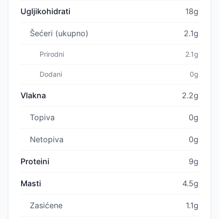
Ugljikohidrati
18g
Šećeri (ukupno)
2.1g
Prirodni
2.1g
Dodani
0g
Vlakna
2.2g
Topiva
0g
Netopiva
0g
Proteini
9g
Masti
4.5g
Zasićene
1.1g