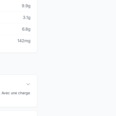
9.9g
3.1g
6.8g
142mg
s. Avec une charge