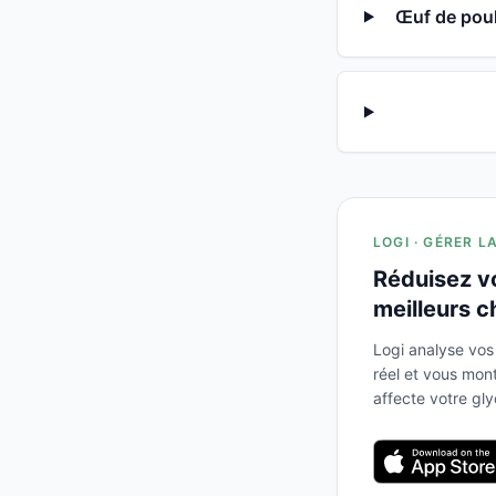
Œuf de poule
LOGI · GÉRER L
Réduisez v
meilleurs c
Logi analyse vos
réel et vous mo
affecte votre gl