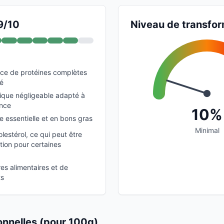
9/10
Niveau de transfor
rce de protéines complètes
té
ique négligeable adapté à
ance
10%
e essentielle et en bons gras
Minimal
lestérol, ce qui peut être
ion pour certaines
es alimentaires et de
ts
ionnelles (pour 100g)