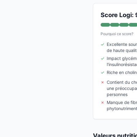
Score Logi: 
Pourquoi ce score?
✓
Excellente sou
de haute quali
✓
Impact glycém
l'insulinorésist
✓
Riche en cholin
✗
Contient du cho
une préoccupat
personnes
✗
Manque de fibr
phytonutrimen
Valeurs nutrit