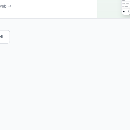
 web →
il