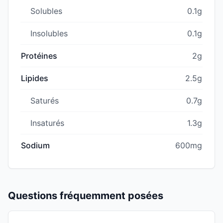
Solubles
0.1g
Insolubles
0.1g
Protéines
2g
Lipides
2.5g
Saturés
0.7g
Insaturés
1.3g
Sodium
600mg
Questions fréquemment posées