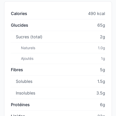
Calories
490 kcal
Glucides
65g
Sucres (total)
2g
Naturels
1.0g
Ajoutés
1g
Fibres
5g
Solubles
1.5g
Insolubles
3.5g
Protéines
6g