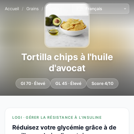
Accueil
/
Grains
/
Tortilla chips à l'huile d'avocat
Tortilla chips à l'huile
d'avocat
GI 70 · Élevé
GL 45 · Élevé
Score 4/10
LOGI · GÉRER LA RÉSISTANCE À L'INSULINE
Réduisez votre glycémie grâce à de