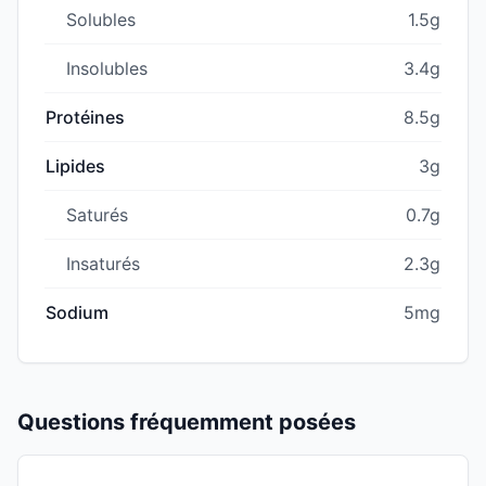
Solubles
1.5g
Insolubles
3.4g
Protéines
8.5g
Lipides
3g
Saturés
0.7g
Insaturés
2.3g
Sodium
5mg
Questions fréquemment posées