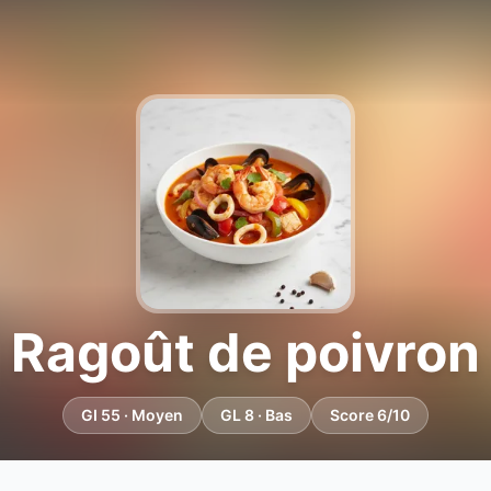
Ragoût de poivron
GI 55 · Moyen
GL 8 · Bas
Score 6/10