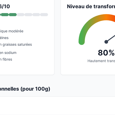
6/10
Niveau de transfor
ique modérée
éines
n graisses saturées
80%
 en sodium
n fibres
Hautement tran
ionnelles (pour 100g)