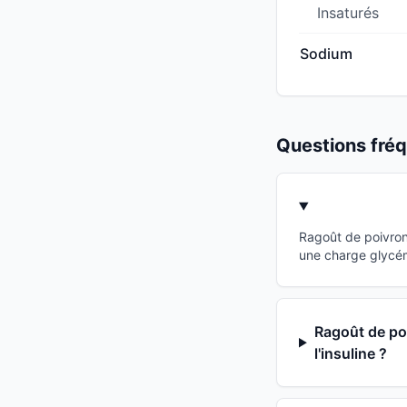
Insaturés
Sodium
Questions fr
Ragoût de poivron
une charge glycém
Ragoût de poi
l'insuline ?