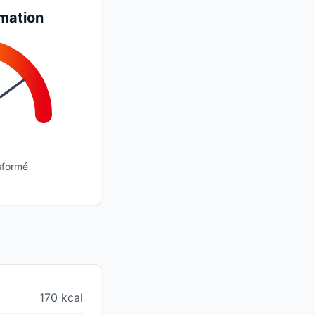
mation
sformé
170 kcal