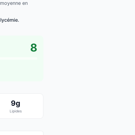
a moyenne en
glycémie.
8
9g
Lipides