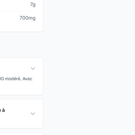
7g
700mg
 IG modéré. Avec
e à