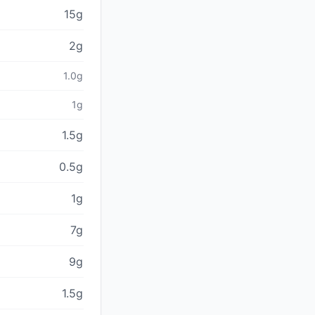
15g
2g
1.0g
1g
1.5g
0.5g
1g
7g
9g
1.5g