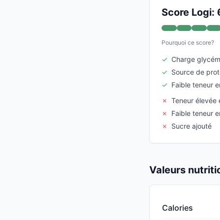
Score Logi: 
Pourquoi ce score?
✓
Charge glycém
✓
Source de prot
✓
Faible teneur e
✗
Teneur élevée
✗
Faible teneur e
✗
Sucre ajouté
Valeurs nutrit
Calories