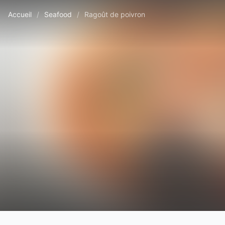
Accueil
/
Seafood
/
Ragoût de poivron