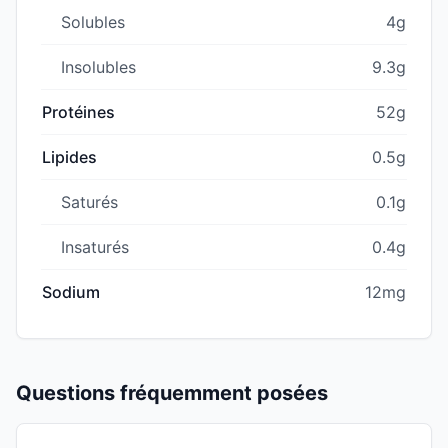
Solubles
4g
Insolubles
9.3g
Protéines
52g
Lipides
0.5g
Saturés
0.1g
Insaturés
0.4g
Sodium
12mg
Questions fréquemment posées