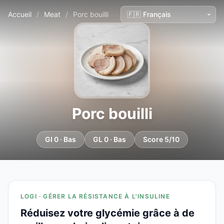
Accueil
/
Meat
/
Porc bouilli
Porc bouilli
GI 0 · Bas
GL 0 · Bas
Score 5/10
LOGI · GÉRER LA RÉSISTANCE À L'INSULINE
Réduisez votre glycémie grâce à de