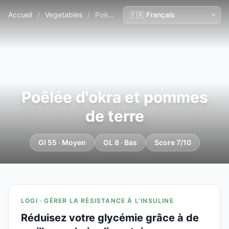
Accueil
/
Vegetables
/
Poêlée d'okra et pommes de terre
Poêlée d'okra et pommes
de terre
GI 55 · Moyen
GL 8 · Bas
Score 7/10
LOGI · GÉRER LA RÉSISTANCE À L'INSULINE
Réduisez votre glycémie grâce à de