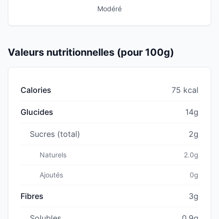
Modéré
Valeurs nutritionnelles (pour 100g)
Calories
75 kcal
Glucides
14g
Sucres (total)
2g
Naturels
2.0g
Ajoutés
0g
Fibres
3g
Solubles
0.9g