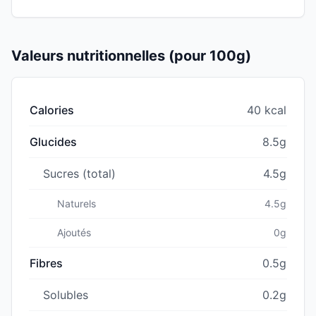
Valeurs nutritionnelles (pour 100g)
Calories
40 kcal
Glucides
8.5g
Sucres (total)
4.5g
Naturels
4.5g
Ajoutés
0g
Fibres
0.5g
Solubles
0.2g