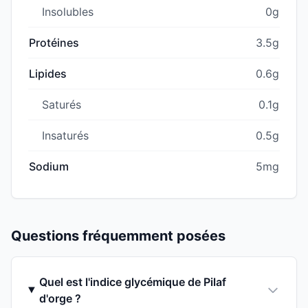
Insolubles
0g
Protéines
3.5g
Lipides
0.6g
Saturés
0.1g
Insaturés
0.5g
Sodium
5mg
Questions fréquemment posées
Quel est l'indice glycémique de Pilaf
d'orge ?