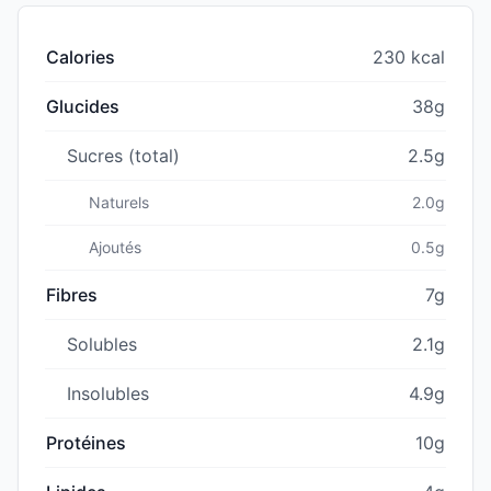
Calories
230 kcal
Glucides
38g
Sucres (total)
2.5g
Naturels
2.0g
Ajoutés
0.5g
Fibres
7g
Solubles
2.1g
Insolubles
4.9g
Protéines
10g