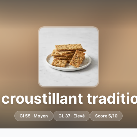
 croustillant traditi
GI 55 · Moyen
GL 37 · Élevé
Score 5/10