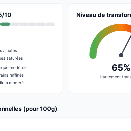
5/10
Niveau de transfor
s ajoutés
ses saturées
65%
ique modérée
ains raffinés
Hautement tran
dium modéré
ionnelles (pour 100g)