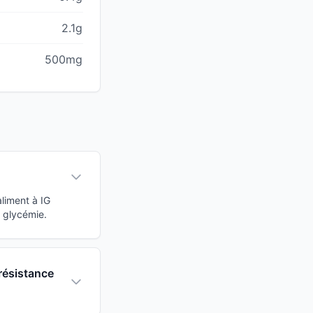
2.1g
500mg
?
aliment à IG
a glycémie.
 résistance