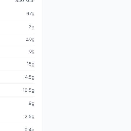
340 kcal
67g
2g
2.0g
0g
15g
4.5g
10.5g
9g
2.5g
0.4g