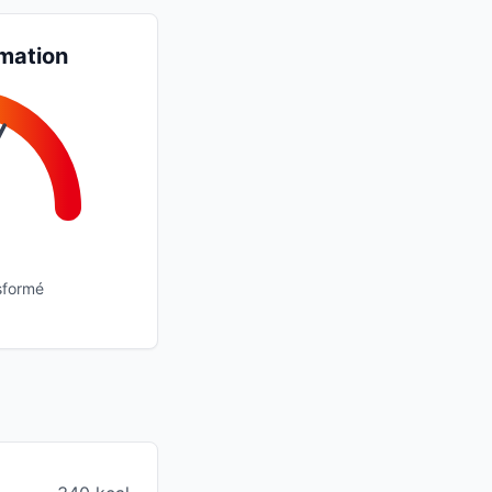
mation
sformé