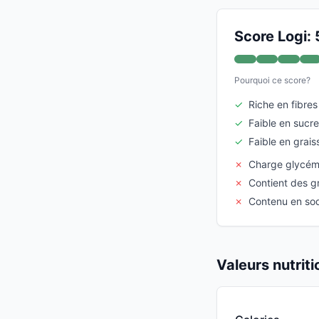
Score Logi: 
Pourquoi ce score?
✓
Riche en fibres
✓
Faible en sucre
✓
Faible en grais
✗
Charge glycém
✗
Contient des gr
✗
Contenu en so
Valeurs nutrit