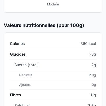
Modéré
Valeurs nutritionnelles (pour 100g)
Calories
360 kcal
Glucides
73g
Sucres (total)
2g
Naturels
2.0g
Ajoutés
0g
Fibres
11g
Solubles
3.3g