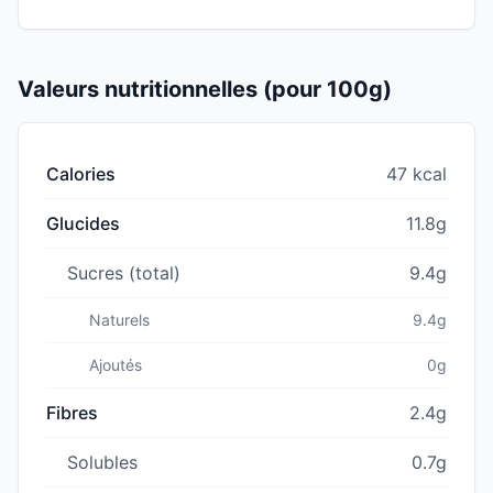
Valeurs nutritionnelles (pour 100g)
Calories
47 kcal
Glucides
11.8g
Sucres (total)
9.4g
Naturels
9.4g
Ajoutés
0g
Fibres
2.4g
Solubles
0.7g