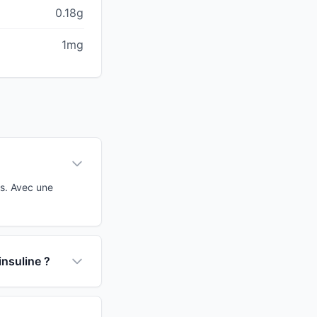
0.18g
1mg
as. Avec une
insuline ?