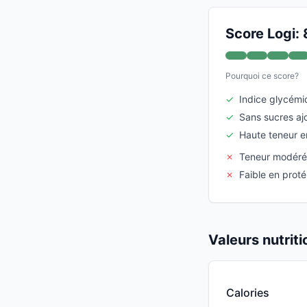
Score Logi: 
Pourquoi ce score?
✓
Indice glycémi
✓
Sans sucres aj
✓
Haute teneur e
✗
Teneur modérée
✗
Faible en proté
Valeurs nutrit
Calories