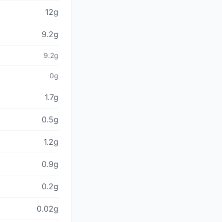
12g
9.2g
9.2g
0g
1.7g
0.5g
1.2g
0.9g
0.2g
0.02g