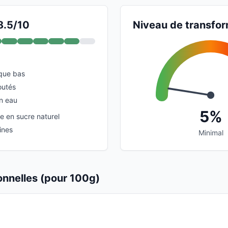
8.5/10
Niveau de transfor
que bas
outés
n eau
5%
 en sucre naturel
ines
Minimal
ionnelles (pour 100g)