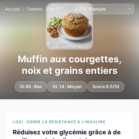
Accueil
/
Sweets
/
Muffin aux courgettes, noix et grains entiers
Muffin aux courgettes,
noix et grains entiers
GI 45 · Bas
GL 14 · Moyen
Score 6.5/10
LOGI · GÉRER LA RÉSISTANCE À L'INSULINE
Réduisez votre glycémie grâce à de