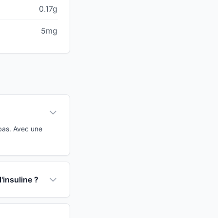
0.17g
5mg
bas. Avec une
'insuline ?