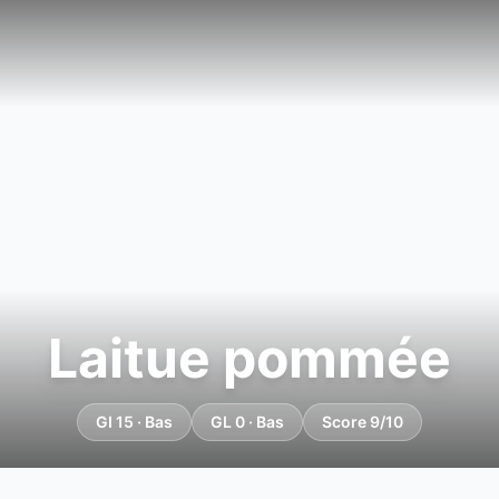
Laitue pommée
GI 15 · Bas
GL 0 · Bas
Score 9/10