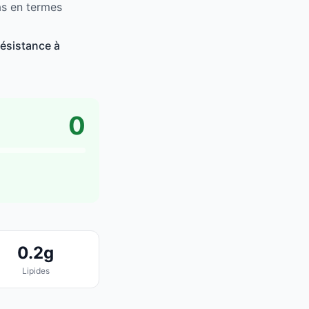
as en termes
résistance à
0
0.2g
Lipides