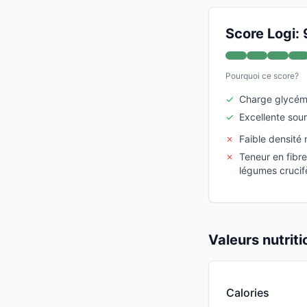
Score Logi: 
Pourquoi ce score?
✓
Charge glycém
✓
Excellente sou
✗
Faible densité 
✗
Teneur en fibre
légumes crucif
Valeurs nutrit
Calories