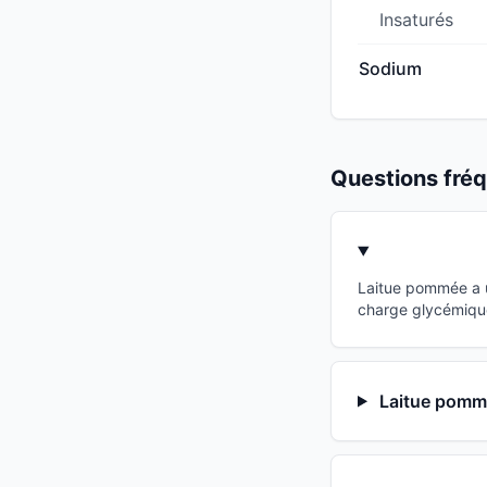
Insaturés
Sodium
Questions fr
Laitue pommée a u
charge glycémique
Laitue pommé