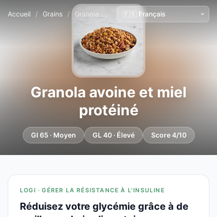
Accueil
/
Grains
/
Granola avoine et miel protéiné
Granola avoine et miel
protéiné
GI 65 · Moyen
GL 40 · Élevé
Score 4/10
LOGI · GÉRER LA RÉSISTANCE À L'INSULINE
Réduisez votre glycémie grâce à de