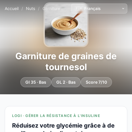
Accueil
/
Nuts
/
Garniture de graines de tournesol
Garniture de graines de
tournesol
GI 35 · Bas
GL 2 · Bas
Score 7/10
LOGI · GÉRER LA RÉSISTANCE À L'INSULINE
Réduisez votre glycémie grâce à de