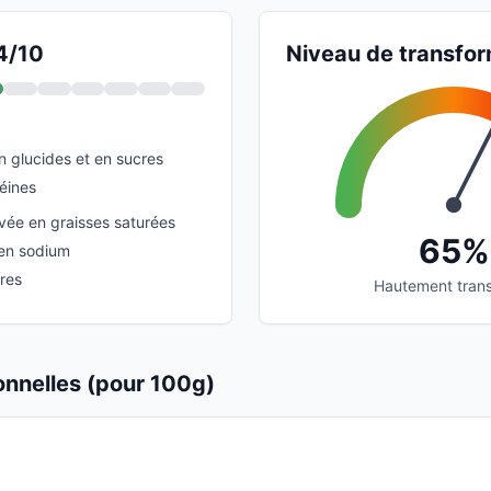
 4/10
Niveau de transfor
n glucides et en sucres
éines
evée en graisses saturées
65%
 en sodium
res
Hautement tran
ionnelles (pour 100g)