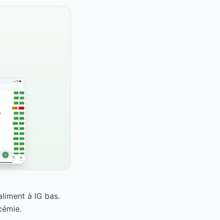
liment à IG bas.
cémie.