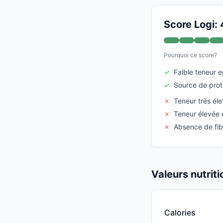
Score Logi:
Pourquoi ce score?
✓
Faible teneur e
✓
Source de prot
✗
Teneur très él
✗
Teneur élevée
✗
Absence de fib
Valeurs nutrit
Calories