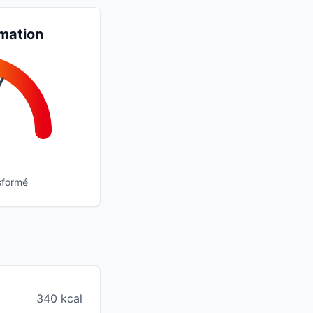
mation
sformé
340 kcal