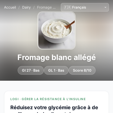
Accueil
/
Dairy
/
Fromage blanc allégé
Fromage blanc allégé
GI 27 · Bas
GL 1 · Bas
Score 8/10
LOGI · GÉRER LA RÉSISTANCE À L'INSULINE
Réduisez votre glycémie grâce à de