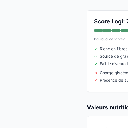
Score Logi: 
Pourquoi ce score?
✓
Riche en fibres
✓
Source de grai
✓
Faible niveau 
✗
Charge glycém
✗
Présence de su
Valeurs nutrit