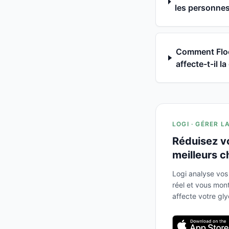
les personnes 
Comment Floc
affecte-t-il l
LOGI · GÉRER L
Réduisez v
meilleurs c
Logi analyse vos
réel et vous mo
affecte votre gl