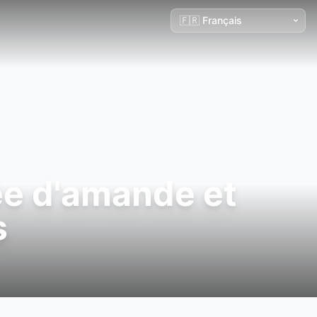
ée d'amande et
s