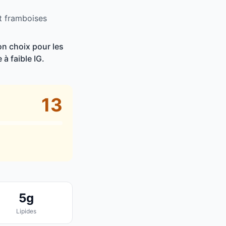
t framboises
on choix pour les
à faible IG.
13
5g
Lipides