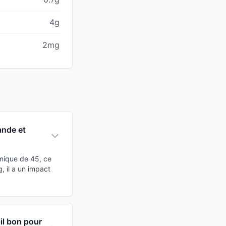
4g
2mg
ande et
émique de 45, ce
 il a un impact
il bon pour