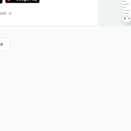
 web →
il