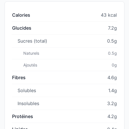
Calories
43 kcal
Glucides
7.2g
Sucres (total)
0.5g
Naturels
0.5g
Ajoutés
0g
Fibres
4.6g
Solubles
1.4g
Insolubles
3.2g
Protéines
4.2g