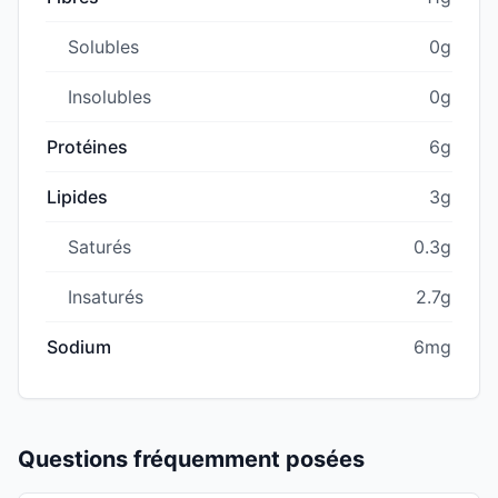
Solubles
0g
Insolubles
0g
Protéines
6g
Lipides
3g
Saturés
0.3g
Insaturés
2.7g
Sodium
6mg
Questions fréquemment posées