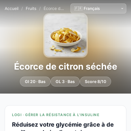
Accueil
/
Fruits
/
Écorce de citron séchée
Écorce de citron séchée
GI 20 · Bas
GL 3 · Bas
Score 8/10
LOGI · GÉRER LA RÉSISTANCE À L'INSULINE
Réduisez votre glycémie grâce à de