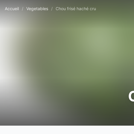
Accueil
/
Vegetables
/
Chou frisé haché cru