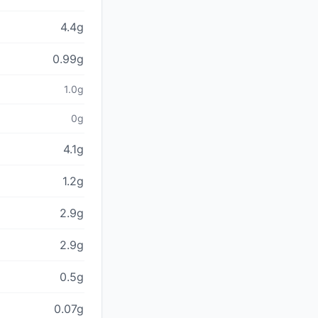
4.4g
0.99g
1.0g
0g
4.1g
1.2g
2.9g
2.9g
0.5g
0.07g