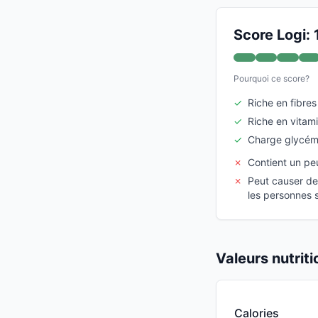
Score Logi:
Pourquoi ce score?
✓
Riche en fibres
✓
Riche en vitam
✓
Charge glycémi
✗
Contient un pe
✗
Peut causer de
les personnes 
Valeurs nutrit
Calories