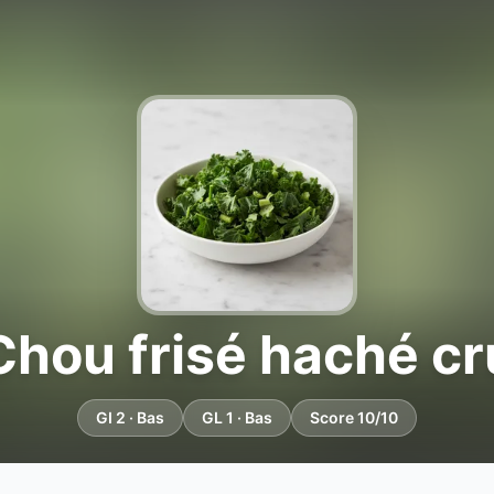
Chou frisé haché cr
GI 2 · Bas
GL 1 · Bas
Score 10/10