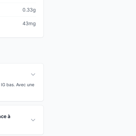
0.33g
43mg
 IG bas. Avec une
nce à