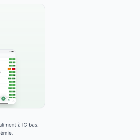
liment à IG bas.
cémie.