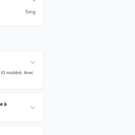
5mg
à IG modéré. Avec
e à