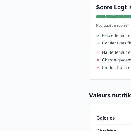
Score Logi:
Pourquoi ce score?
✓
Faible teneur 
✓
Contient des fi
✗
Haute teneur e
✗
Charge glycé
✗
Produit transf
Valeurs nutrit
Calories