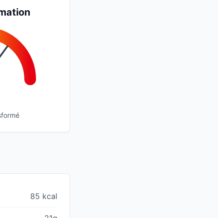
mation
sformé
85 kcal