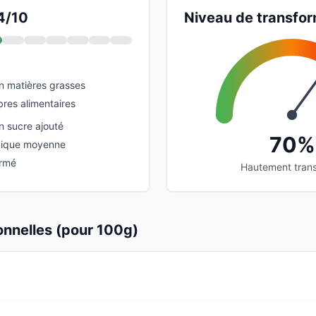
 4/10
Niveau de transfor
en matières grasses
bres alimentaires
n sucre ajouté
70%
mique moyenne
ormé
Hautement tran
ionnelles (pour 100g)