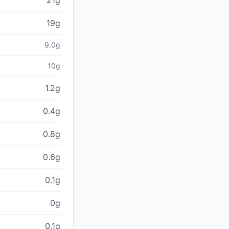
21g
19g
9.0g
10g
1.2g
0.4g
0.8g
0.6g
0.1g
0g
0.1g