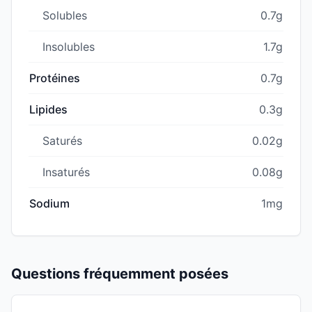
Solubles
0.7g
Insolubles
1.7g
Protéines
0.7g
Lipides
0.3g
Saturés
0.02g
Insaturés
0.08g
Sodium
1mg
Questions fréquemment posées