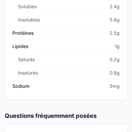
Solubles
2.4g
Insolubles
5.6g
Protéines
2.5g
Lipides
1g
Saturés
0.2g
Insaturés
0.8g
Sodium
5mg
Questions fréquemment posées