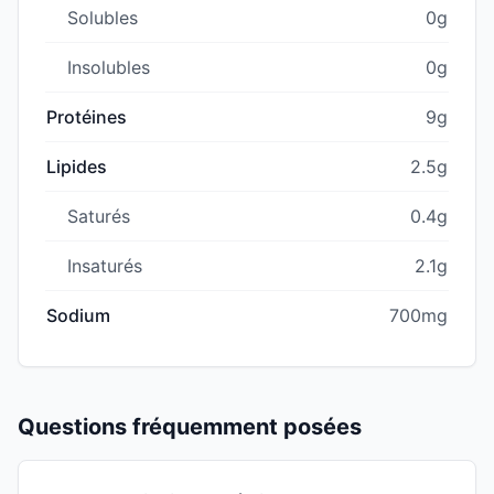
Solubles
0g
Insolubles
0g
Protéines
9g
Lipides
2.5g
Saturés
0.4g
Insaturés
2.1g
Sodium
700mg
Questions fréquemment posées