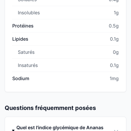
Insolubles
1g
Protéines
0.5g
Lipides
0.1g
Saturés
0g
Insaturés
0.1g
Sodium
1mg
Questions fréquemment posées
Quel est l'indice glycémique de Ananas