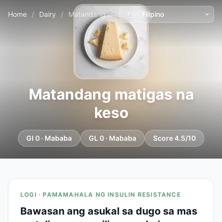
Home
/
Dairy
/
Matandang matigas na keso
Matandang matigas na
keso
GI 0 · Mababa
GL 0 · Mababa
Score 4.5/10
LOGI · PAMAMAHALA NG INSULIN RESISTANCE
Bawasan ang asukal sa dugo sa mas