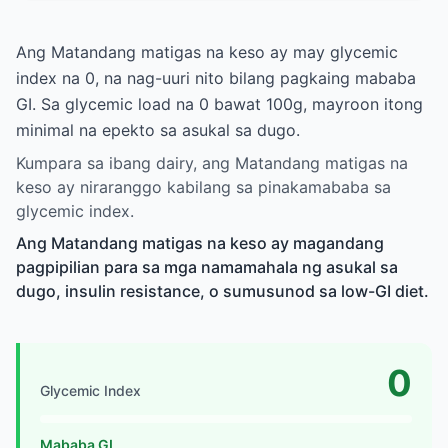
Ang Matandang matigas na keso ay may glycemic
index na 0, na nag-uuri nito bilang pagkaing mababa
GI. Sa glycemic load na 0 bawat 100g, mayroon itong
minimal na epekto sa asukal sa dugo.
Kumpara sa ibang dairy, ang Matandang matigas na
keso ay niraranggo kabilang sa pinakamababa sa
glycemic index.
Ang Matandang matigas na keso ay magandang
pagpipilian para sa mga namamahala ng asukal sa
dugo, insulin resistance, o sumusunod sa low-GI diet.
0
Glycemic Index
Mababa GI