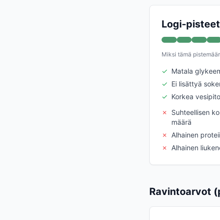
Logi-pisteet
Miksi tämä pistemää
✓
Matala glykeem
✓
Ei lisättyä soke
✓
Korkea vesipit
✗
Suhteellisen ko
määrä
✗
Alhainen protei
✗
Alhainen liuke
Ravintoarvot (