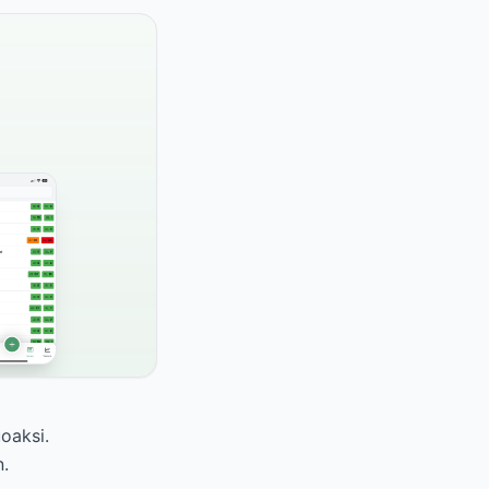
oaksi.
n.