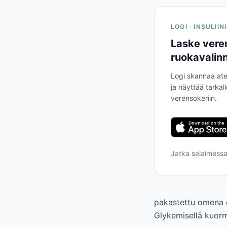
LOGI · INSULII
Laske vere
ruokavalinn
Logi skannaa ate
ja näyttää tarkal
verensokeriin.
Jatka selaimess
pakastettu omena g
Glykemisellä kuorm