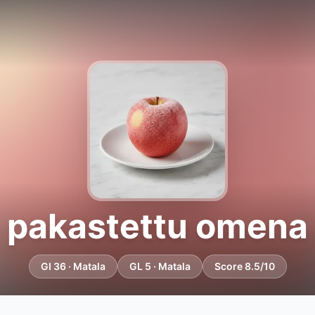
pakastettu omena
GI 36 · Matala
GL 5 · Matala
Score 8.5/10