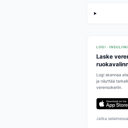
LOGI · INSULII
Laske vere
ruokavalinn
Logi skannaa ate
ja näyttää tarkal
verensokeriin.
Jatka selaimess