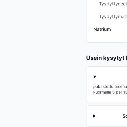
Tyydyttynee
Tyydyttymät
Natrium
Usein kysytyt
pakastettu omena 
kuormalla 5 per 10
So