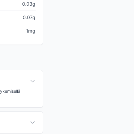
0.03g
0.07g
1mg
lykemisellä