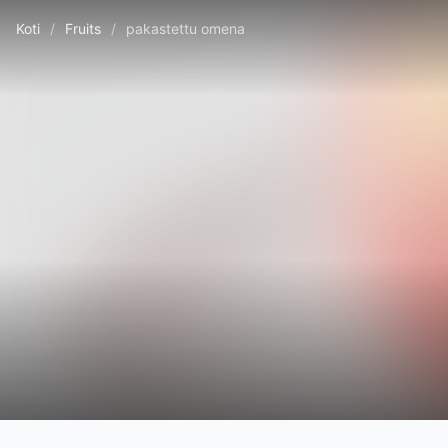
Koti
/
Fruits
/
pakastettu omena