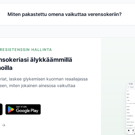
Miten pakastettu omena vaikuttaa verensokeriin?
NIRESISTENSSIN HALLINTA
nsokeriasi älykkäämmillä
oilla
riat, laskee glykemisen kuorman reaaliajassa
leen, miten jokainen ainesosa vaikuttaa
a →