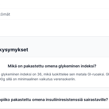
t
tömät
 kysymykset
Mikä on pakastettu omena glykeminen indeksi?
glykeminen indeksi on 36, mikä luokittelee sen matala GI-ruoaksi. G
0g sillä on minimaalinen vaikutus verensokeriin.
piiko pakastettu omena insuliiniresistenssiä sairastaville?