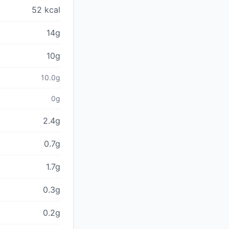
52 kcal
14g
10g
10.0g
0g
2.4g
0.7g
1.7g
0.3g
0.2g