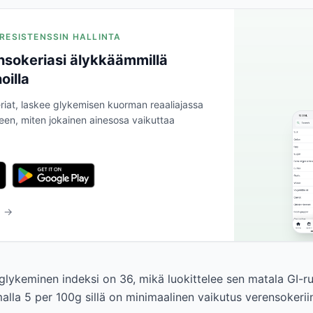
NIRESISTENSSIN HALLINTA
nsokeriasi älykkäämmillä
oilla
riat, laskee glykemisen kuorman reaaliajassa
leen, miten jokainen ainesosa vaikuttaa
a →
lykeminen indeksi on 36, mikä luokittelee sen matala GI-ru
alla 5 per 100g sillä on minimaalinen vaikutus verensokerii