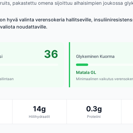
fruits, pakastettu omena sijoittuu alhaisimpien joukossa gl
 hyvä valinta verensokeria hallitseville, insuliiniresistenssi
valiota noudattaville.
36
si
Glykeminen Kuorma
Matala GL
allintaan
Minimaalinen vaikutus verensoker
14g
0.3g
Hiilihydraatit
Proteiini