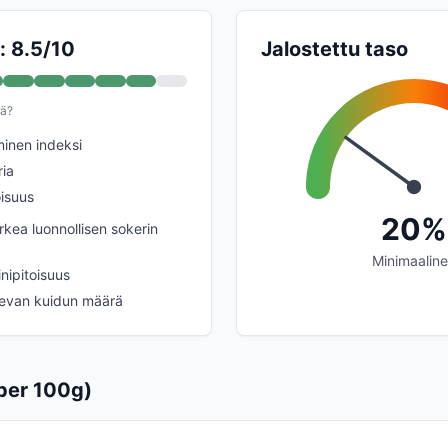
: 8.5/10
Jalostettu taso
rä?
inen indeksi
ria
oisuus
20%
rkea luonnollisen sokerin
Minimaalin
inipitoisuus
nevan kuidun määrä
per 100g)