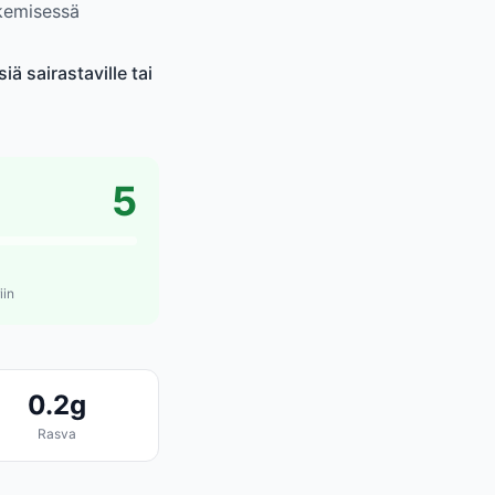
ykemisessä
ä sairastaville tai
5
iin
0.2g
Rasva