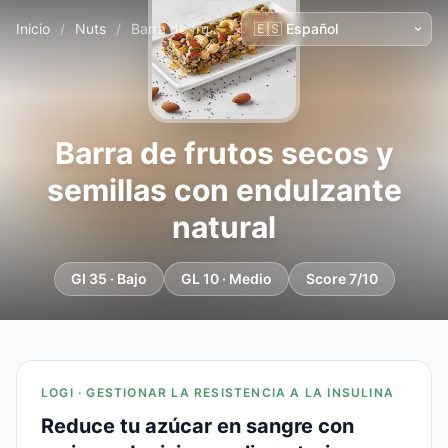
Inicio
/
Nuts
/
Barra de frutos secos y semillas con endulzante natural
Barra de frutos secos y
semillas con endulzante
natural
GI 35 · Bajo
GL 10 · Medio
Score 7/10
LOGI · GESTIONAR LA RESISTENCIA A LA INSULINA
Reduce tu azúcar en sangre con