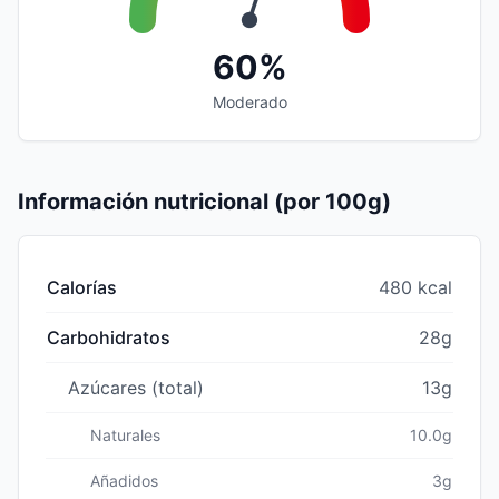
60%
Moderado
Información nutricional (por 100g)
Calorías
480 kcal
Carbohidratos
28g
Azúcares (total)
13g
Naturales
10.0g
Añadidos
3g