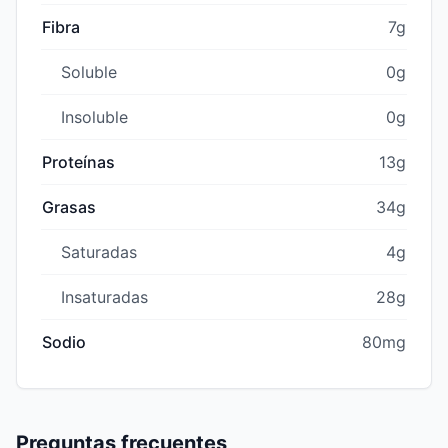
Fibra
7g
Soluble
0g
Insoluble
0g
Proteínas
13g
Grasas
34g
Saturadas
4g
Insaturadas
28g
Sodio
80mg
Preguntas frecuentes