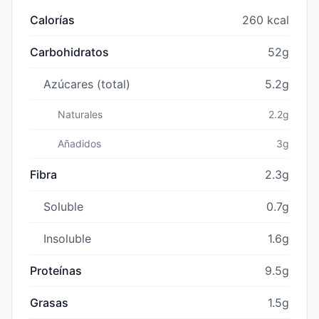
Calorías
260 kcal
Carbohidratos
52g
Azúcares (total)
5.2g
Naturales
2.2g
Añadidos
3g
Fibra
2.3g
Soluble
0.7g
Insoluble
1.6g
Proteínas
9.5g
Grasas
1.5g