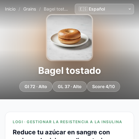
Inicio
/
Grains
/
Bagel tostado
Bagel tostado
GI 72 · Alto
GL 37 · Alto
Score 4/10
LOGI · GESTIONAR LA RESISTENCIA A LA INSULINA
Reduce tu azúcar en sangre con