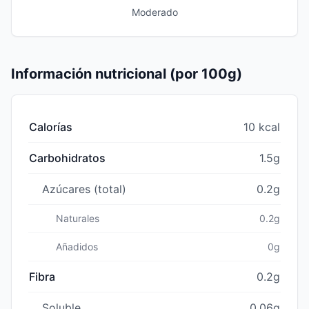
Moderado
Información nutricional (por 100g)
Calorías
10 kcal
Carbohidratos
1.5g
Azúcares (total)
0.2g
Naturales
0.2g
Añadidos
0g
Fibra
0.2g
Soluble
0.06g