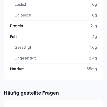
Löslich
0g
Unlöslich
0g
Protein
21g
Fett
4g
Gesättigt
1.6g
Ungesättigt
2.4g
Natrium
55mg
Häufig gestellte Fragen