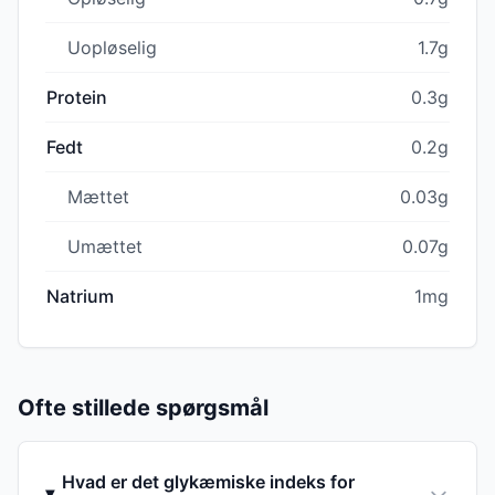
Uopløselig
1.7g
Protein
0.3g
Fedt
0.2g
Mættet
0.03g
Umættet
0.07g
Natrium
1mg
Ofte stillede spørgsmål
Hvad er det glykæmiske indeks for