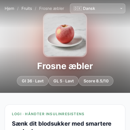
Hjem
/
Fruits
/
Frosne æbler
Frosne æbler
GI 36 · Lavt
GL 5 · Lavt
Score 8.5/10
LOGI · HÅNDTER INSULINRESISTENS
Sænk dit blodsukker med smartere