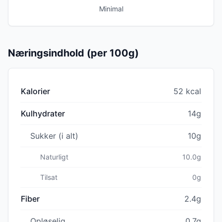
Minimal
Næringsindhold (per 100g)
Kalorier
52 kcal
Kulhydrater
14g
Sukker (i alt)
10g
Naturligt
10.0g
Tilsat
0g
Fiber
2.4g
Opløselig
0.7g