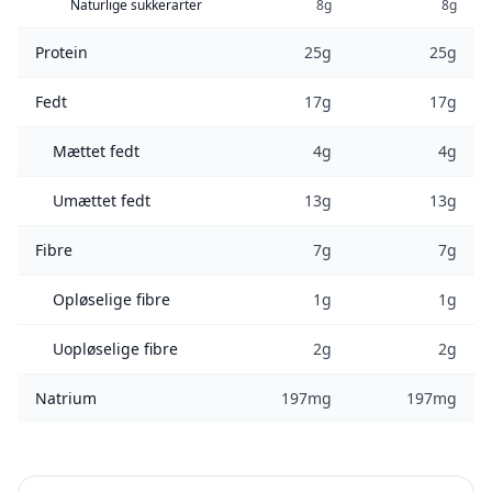
Naturlige sukkerarter
8g
8g
Protein
25g
25g
Fedt
17g
17g
Mættet fedt
4g
4g
Umættet fedt
13g
13g
Fibre
7g
7g
Opløselige fibre
1g
1g
Uopløselige fibre
2g
2g
Natrium
197mg
197mg