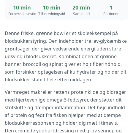
10 min
10 min
20 min
1
Forberedelsestid
Tilberedningstid
Samlet tid
Portioner
Denne friske, grønne bowl er et skoleeksempel på
blodsukkerstyring. Den indeholder tre lav-glykæmiske
grøntsager, der giver vedvarende energi uden store
udsving i blodsukkeret. Kombinationen af grønne
bønner, broccoli og spinat giver et højt fiberindhold,
som forsinker optagelsen af kulhydrater og holder dit
blodsukker stabilt hele eftermiddagen.
Varmrøget makrel er rettens proteinkilde og bidrager
med hjertevenlige omega-3-fedtsyrer, der støtter dit
stofskifte og dæmper inflammation. Det høje indhold
af protein og fedt fra fisken hjælper med at dæmpe
blodsukkerresponsen og holder dig mæt i timevis.
Den cremede yoghurtdressing med grov sennep og