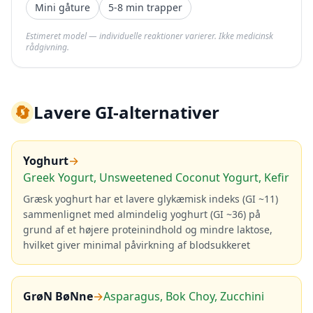
Mini gåture
5-8 min trapper
Estimeret model — individuelle reaktioner varierer. Ikke medicinsk
rådgivning.
🔄
Lavere GI-alternativer
Yoghurt
→
Greek Yogurt, Unsweetened Coconut Yogurt, Kefir
Græsk yoghurt har et lavere glykæmisk indeks (GI ~11)
sammenlignet med almindelig yoghurt (GI ~36) på
grund af et højere proteinindhold og mindre laktose,
hvilket giver minimal påvirkning af blodsukkeret
GrøN BøNne
→
Asparagus, Bok Choy, Zucchini