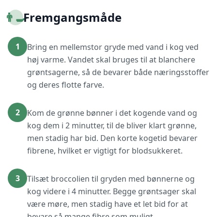
👨‍🍳
Fremgangsmåde
1
Bring en mellemstor gryde med vand i kog ved
høj varme. Vandet skal bruges til at blanchere
grøntsagerne, så de bevarer både næringsstoffer
og deres flotte farve.
2
Kom de grønne bønner i det kogende vand og
kog dem i 2 minutter, til de bliver klart grønne,
men stadig har bid. Den korte kogetid bevarer
fibrene, hvilket er vigtigt for blodsukkeret.
3
Tilsæt broccolien til gryden med bønnerne og
kog videre i 4 minutter. Begge grøntsager skal
være møre, men stadig have et let bid for at
bevare så mange fibre som muligt.