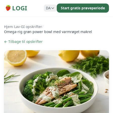
LOGI
DA
Start gratis prøveperiode
Hjem
/
Lav-GI opskrifter
/
Omega-rig grøn power bowl med varmrøget makrel
← Tilbage til opskrifter