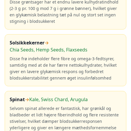
Disse grøntsager har et endnu lavere kulhydratindhold
(2-3 g pr. 100 g mod 7 g i grønne bønner), hvilket giver
en glykæmisk belastning tæt på nul og stort set ingen
stigning i blodsukkeret
Solsikkekerner
→
Chia Seeds, Hemp Seeds, Flaxseeds
Disse frø indeholder flere fibre og omega-3-fedtsyrer,
samtidig med at de har færre nettokulhydrater, hvilket
giver en lavere glykæmisk respons og forbedret
blodsukkerstabilitet gennem øget insulinfølsomhed
Spinat
→
Kale, Swiss Chard, Arugula
Selvom spinat allerede er fantastisk, har grønkål og
bladbeder et lidt højere fiberindhold og flere resistente
stivelser, hvilket dæmper blodsukkerresponsen
yderligere og giver en længere mæthedsfornemmelse