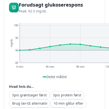
Forudsagt glukoserespons
Peak: 92.5 mg/dL
100
95
mg/dL
90
85
0 min
45 min
90 min
13
Dette måltid
Hvad hvis du...
Spis grøntsager først
Spis protein først
Brug lav-GI alternativ
10 min gåtur efter