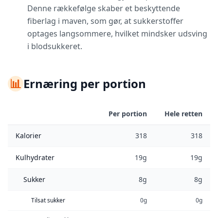
Denne rækkefølge skaber et beskyttende
fiberlag i maven, som gør, at sukkerstoffer
optages langsommere, hvilket mindsker udsving
i blodsukkeret.
📊
Ernæring per portion
Per portion
Hele retten
Kalorier
318
318
Kulhydrater
19g
19g
Sukker
8g
8g
Tilsat sukker
0g
0g