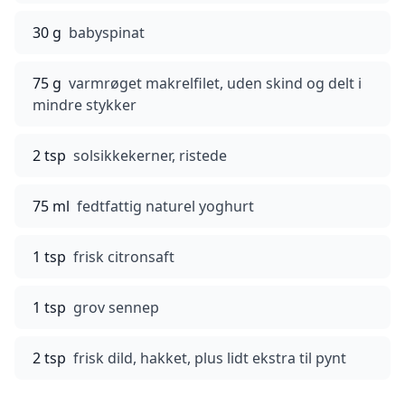
30 g
babyspinat
75 g
varmrøget makrelfilet, uden skind og delt i
mindre stykker
2 tsp
solsikkekerner, ristede
75 ml
fedtfattig naturel yoghurt
1 tsp
frisk citronsaft
1 tsp
grov sennep
2 tsp
frisk dild, hakket, plus lidt ekstra til pynt