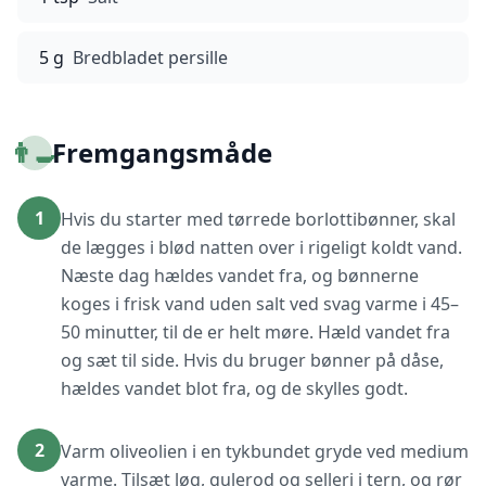
5 g
Bredbladet persille
👨‍🍳
Fremgangsmåde
1
Hvis du starter med tørrede borlottibønner, skal
de lægges i blød natten over i rigeligt koldt vand.
Næste dag hældes vandet fra, og bønnerne
koges i frisk vand uden salt ved svag varme i 45–
50 minutter, til de er helt møre. Hæld vandet fra
og sæt til side. Hvis du bruger bønner på dåse,
hældes vandet blot fra, og de skylles godt.
2
Varm oliveolien i en tykbundet gryde ved medium
varme. Tilsæt løg, gulerod og selleri i tern, og rør