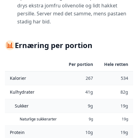
drys ekstra jomfru olivenolie og lidt hakket
persille. Server med det samme, mens pastaen
stadig har bid.
📊
Ernæring per portion
Per portion
Hele retten
Kalorier
267
534
Kulhydrater
41g
82g
Sukker
9g
19g
Naturlige sukkerarter
9g
19g
Protein
10g
19g