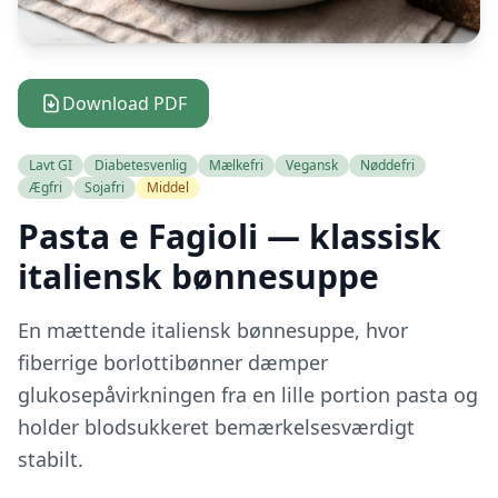
Download PDF
Lavt GI
Diabetesvenlig
Mælkefri
Vegansk
Nøddefri
Ægfri
Sojafri
Middel
Pasta e Fagioli — klassisk
italiensk bønnesuppe
En mættende italiensk bønnesuppe, hvor
fiberrige borlottibønner dæmper
glukosepåvirkningen fra en lille portion pasta og
holder blodsukkeret bemærkelsesværdigt
stabilt.