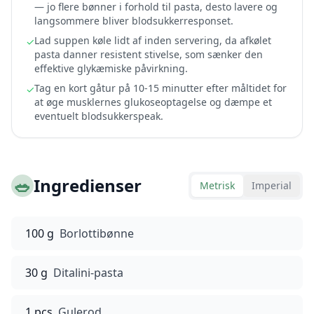
— jo flere bønner i forhold til pasta, desto lavere og
langsommere bliver blodsukkerresponset.
Lad suppen køle lidt af inden servering, da afkølet
✓
pasta danner resistent stivelse, som sænker den
effektive glykæmiske påvirkning.
Tag en kort gåtur på 10-15 minutter efter måltidet for
✓
at øge musklernes glukoseoptagelse og dæmpe et
eventuelt blodsukkerspeak.
🥗
Ingredienser
Metrisk
Imperial
100 g
Borlottibønne
30 g
Ditalini-pasta
1 pcs
Gulerod