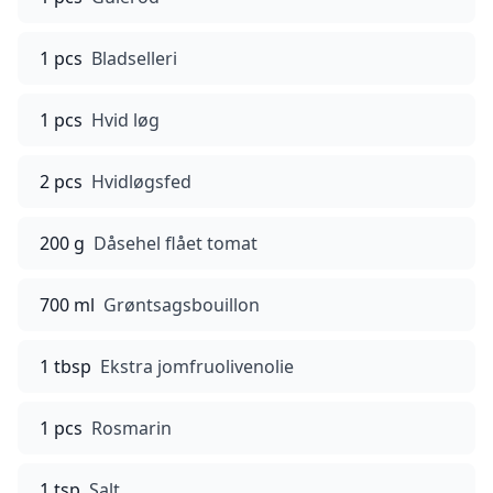
1 pcs
Bladselleri
1 pcs
Hvid løg
2 pcs
Hvidløgsfed
200 g
Dåsehel flået tomat
700 ml
Grøntsagsbouillon
1 tbsp
Ekstra jomfruolivenolie
1 pcs
Rosmarin
1 tsp
Salt