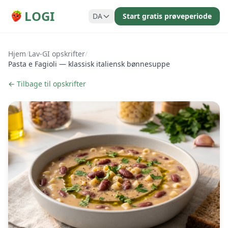
LOGI
DA
Start gratis prøveperiode
Hjem
/
Lav-GI opskrifter
/
Pasta e Fagioli — klassisk italiensk bønnesuppe
← Tilbage til opskrifter