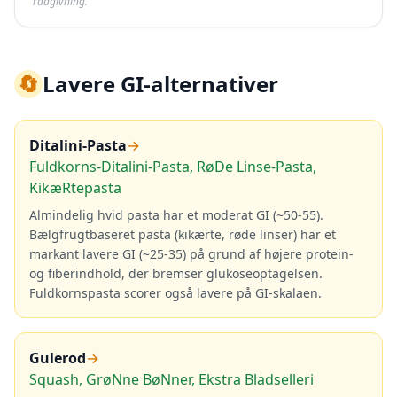
rådgivning.
🔄
Lavere GI-alternativer
Ditalini-Pasta
→
Fuldkorns-Ditalini-Pasta, RøDe Linse-Pasta,
KikæRtepasta
Almindelig hvid pasta har et moderat GI (~50-55).
Bælgfrugtbaseret pasta (kikærte, røde linser) har et
markant lavere GI (~25-35) på grund af højere protein-
og fiberindhold, der bremser glukoseoptagelsen.
Fuldkornspasta scorer også lavere på GI-skalaen.
Gulerod
→
Squash, GrøNne BøNner, Ekstra Bladselleri