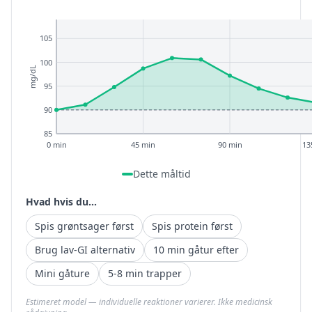
105
100
mg/dL
95
90
85
0 min
45 min
90 min
13
Dette måltid
Hvad hvis du...
Spis grøntsager først
Spis protein først
Brug lav-GI alternativ
10 min gåtur efter
Mini gåture
5-8 min trapper
Estimeret model — individuelle reaktioner varierer. Ikke medicinsk