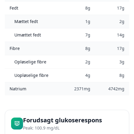
Fedt
8g
17g
Mættet fedt
1g
2g
Umættet fedt
7g
14g
Fibre
8g
17g
Opløselige fibre
2g
3g
Uopløselige fibre
4g
8g
Natrium
2371mg
4742mg
Forudsagt glukoserespons
Peak: 100.9 mg/dL