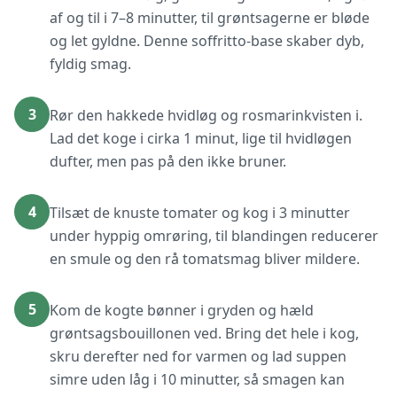
af og til i 7–8 minutter, til grøntsagerne er bløde
og let gyldne. Denne soffritto-base skaber dyb,
fyldig smag.
3
Rør den hakkede hvidløg og rosmarinkvisten i.
Lad det koge i cirka 1 minut, lige til hvidløgen
dufter, men pas på den ikke bruner.
4
Tilsæt de knuste tomater og kog i 3 minutter
under hyppig omrøring, til blandingen reducerer
en smule og den rå tomatsmag bliver mildere.
5
Kom de kogte bønner i gryden og hæld
grøntsagsbouillonen ved. Bring det hele i kog,
skru derefter ned for varmen og lad suppen
simre uden låg i 10 minutter, så smagen kan