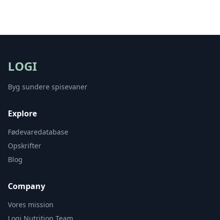
LOGI
Byg sundere spisevaner
Explore
Fødevaredatabase
Opskrifter
Blog
Company
Vores mission
Logi Nutrition Team