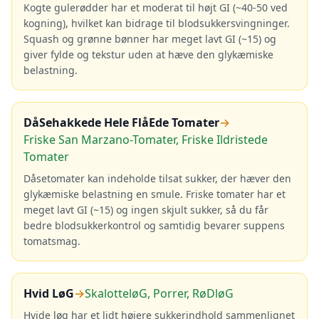
Kogte gulerødder har et moderat til højt GI (~40-50 ved
kogning), hvilket kan bidrage til blodsukkersvingninger.
Squash og grønne bønner har meget lavt GI (~15) og
giver fylde og tekstur uden at hæve den glykæmiske
belastning.
DåSehakkede Hele FlåEde Tomater
→
Friske San Marzano-Tomater, Friske Ildristede
Tomater
Dåsetomater kan indeholde tilsat sukker, der hæver den
glykæmiske belastning en smule. Friske tomater har et
meget lavt GI (~15) og ingen skjult sukker, så du får
bedre blodsukkerkontrol og samtidig bevarer suppens
tomatsmag.
Hvid LøG
→
SkalotteløG, Porrer, RøDløG
Hvide løg har et lidt højere sukkerindhold sammenlignet