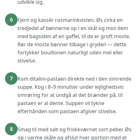
udvikle sig.
6
Fjern og kassér rosmarinkvisten. Øs cirka en
tredjedel af bønnerne op i en skål og mos dem
med bagsiden af en gaffel, til de er groft moste.
Rør de moste bønner tilbage i gryden — dette
fortykker bouillonen naturligt uden mel eller
stivelse.
7
Kom ditalini-pastaen direkte ned i den simrende
suppe. Kog i 8–9 minutter under lejlighedsvis
omrøring for at undgå at det brænder på, til
pastaen er al dente. Suppen vil tykne
efterhånden som pastaen afgiver stivelse.
8
Smag til med salt og friskkværnet sort peber. Øs
op i varme skåle og afslut hver portion med et