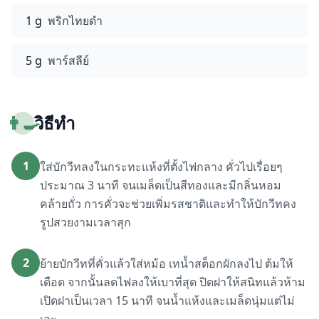
1 g
พริกไทยดำ
5 g
พาร์สลีย์
👨‍🍳
วิธีทำ
1
ใส่บักวีทลงในกระทะแห้งที่ตั้งไฟกลาง คั่วไปเรื่อยๆ
ประมาณ 3 นาที จนเมล็ดเป็นสีทองและมีกลิ่นหอม
คล้ายถั่ว การคั่วจะช่วยเพิ่มรสชาติและทำให้บักวีทคง
รูปสวยงามเวลาสุก
2
ย้ายบักวีทที่คั่วแล้วใส่หม้อ เทน้ำสต็อกผักลงไป ต้มให้
เดือด จากนั้นลดไฟลงให้เบาที่สุด ปิดฝาให้สนิทแล้วห้าม
เปิดฝาเป็นเวลา 15 นาที จนน้ำแห้งและเมล็ดนุ่มแต่ไม่