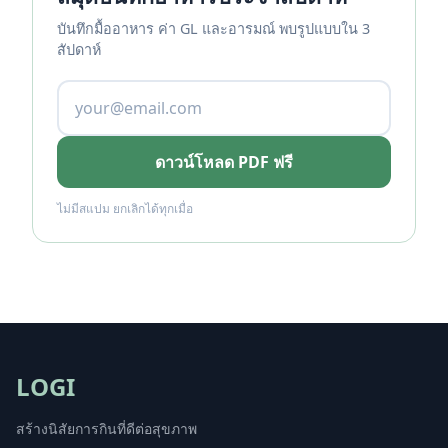
บันทึกมื้ออาหาร ค่า GL และอารมณ์ พบรูปแบบใน 3
สัปดาห์
ดาวน์โหลด PDF ฟรี
ไม่มีสแปม ยกเลิกได้ทุกเมื่อ
LOGI
สร้างนิสัยการกินที่ดีต่อสุขภาพ