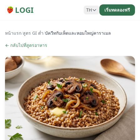
LOGI
TH
เริ่มทดลองฟรี
หน้าแรก
/
สูตร GI ต่ำ
/
บัควีทกับเห็ดและหอมใหญ่คาราเมล
← กลับไปที่สูตรอาหาร