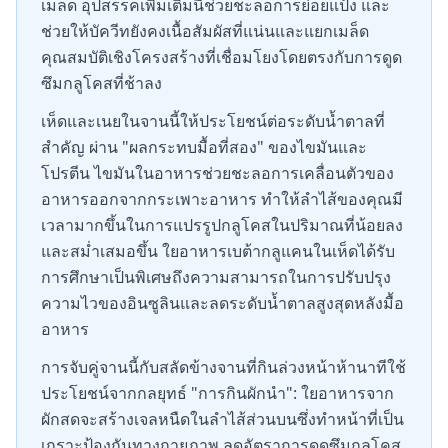
เมล็ด อุปสรรคเพิ่มเติมนี้ช่วยชะลอการย่อยแป้ง และ
ช่วยให้บัควีทยังคงเนื้อสัมผัสที่แน่นและแยกเมล็ด
คุณสมบัติเชิงโครงสร้างที่เชื่อมโยงโดยตรงกับการดูด
ซึมกลูโคสที่ช้าลง
เห็ดและเนยในจานนี้ให้ประโยชน์ต่อระดับน้ำตาลที่
สำคัญ ผ่าน "ผลกระทบมื้อที่สอง" ของไขมันและ
โปรตีน ไขมันในอาหารช่วยชะลอการเคลื่อนตัวของ
อาหารออกจากกระเพาะอาหาร ทำให้ลำไส้ของคุณมี
เวลามากขึ้นในการแปรรูปกลูโคสในปริมาณที่น้อยลง
และสม่ำเสมอขึ้น ใยอาหารเบต้ากลูแคนในเห็ดได้รับ
การศึกษาเป็นพิเศษถึงความสามารถในการปรับปรุง
ความไวของอินซูลินและลดระดับน้ำตาลสูงสุดหลังมื้อ
อาหาร
การจับคู่จานนี้กับสลัดข้างจานที่กินล่วงหน้าห้านาทีใช้
ประโยชน์จากกลยุทธ์ "การกินผักนำ": ใยอาหารจาก
ผักสดจะสร้างเจลหนืดในลำไส้ส่วนบนซึ่งทำหน้าที่เป็น
เกราะป้องกันทางกายภาพ ลดอัตราการดูดซึมกลูโคส