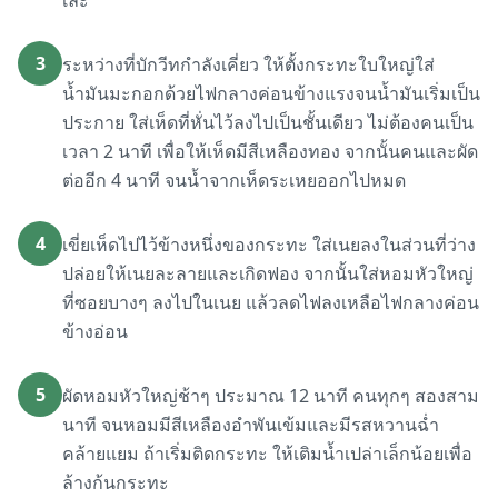
เละ
3
ระหว่างที่บักวีทกำลังเคี่ยว ให้ตั้งกระทะใบใหญ่ใส่
น้ำมันมะกอกด้วยไฟกลางค่อนข้างแรงจนน้ำมันเริ่มเป็น
ประกาย ใส่เห็ดที่หั่นไว้ลงไปเป็นชั้นเดียว ไม่ต้องคนเป็น
เวลา 2 นาที เพื่อให้เห็ดมีสีเหลืองทอง จากนั้นคนและผัด
ต่ออีก 4 นาที จนน้ำจากเห็ดระเหยออกไปหมด
4
เขี่ยเห็ดไปไว้ข้างหนึ่งของกระทะ ใส่เนยลงในส่วนที่ว่าง
ปล่อยให้เนยละลายและเกิดฟอง จากนั้นใส่หอมหัวใหญ่
ที่ซอยบางๆ ลงไปในเนย แล้วลดไฟลงเหลือไฟกลางค่อน
ข้างอ่อน
5
ผัดหอมหัวใหญ่ช้าๆ ประมาณ 12 นาที คนทุกๆ สองสาม
นาที จนหอมมีสีเหลืองอำพันเข้มและมีรสหวานฉ่ำ
คล้ายแยม ถ้าเริ่มติดกระทะ ให้เติมน้ำเปล่าเล็กน้อยเพื่อ
ล้างก้นกระทะ