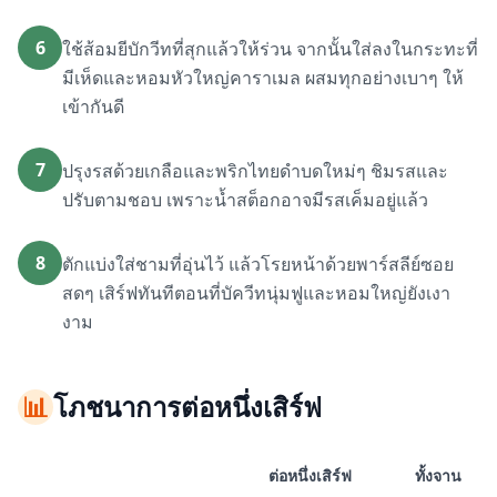
6
ใช้ส้อมยีบักวีทที่สุกแล้วให้ร่วน จากนั้นใส่ลงในกระทะที่
มีเห็ดและหอมหัวใหญ่คาราเมล ผสมทุกอย่างเบาๆ ให้
เข้ากันดี
7
ปรุงรสด้วยเกลือและพริกไทยดำบดใหม่ๆ ชิมรสและ
ปรับตามชอบ เพราะน้ำสต็อกอาจมีรสเค็มอยู่แล้ว
8
ตักแบ่งใส่ชามที่อุ่นไว้ แล้วโรยหน้าด้วยพาร์สลีย์ซอย
สดๆ เสิร์ฟทันทีตอนที่บัควีทนุ่มฟูและหอมใหญ่ยังเงา
งาม
📊
โภชนาการต่อหนึ่งเสิร์ฟ
ต่อหนึ่งเสิร์ฟ
ทั้งจาน