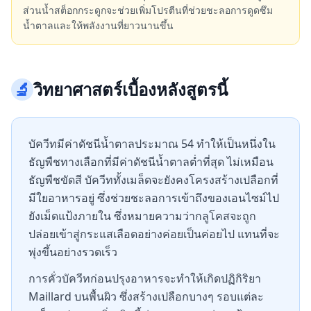
ส่วนน้ำสต็อกกระดูกจะช่วยเพิ่มโปรตีนที่ช่วยชะลอการดูดซึม
น้ำตาลและให้พลังงานที่ยาวนานขึ้น
🔬
วิทยาศาสตร์เบื้องหลังสูตรนี้
บัควีทมีค่าดัชนีน้ำตาลประมาณ 54 ทำให้เป็นหนึ่งใน
ธัญพืชทางเลือกที่มีค่าดัชนีน้ำตาลต่ำที่สุด ไม่เหมือน
ธัญพืชขัดสี บัควีททั้งเมล็ดจะยังคงโครงสร้างเปลือกที่
มีใยอาหารอยู่ ซึ่งช่วยชะลอการเข้าถึงของเอนไซม์ไป
ยังเม็ดแป้งภายใน ซึ่งหมายความว่ากลูโคสจะถูก
ปล่อยเข้าสู่กระแสเลือดอย่างค่อยเป็นค่อยไป แทนที่จะ
พุ่งขึ้นอย่างรวดเร็ว
การคั่วบัควีทก่อนปรุงอาหารจะทำให้เกิดปฏิกิริยา
Maillard บนพื้นผิว ซึ่งสร้างเปลือกบางๆ รอบแต่ละ