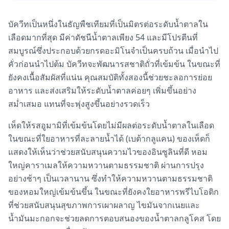
บัควีทเป็นหนึ่งในธัญพืชเทียมที่เป็นมิตรต่อระดับน้ำตาลใน
เลือดมากที่สุด มีค่าดัชนีน้ำตาลเพียง 54 และมีโปรตีนที่
สมบูรณ์ซึ่งประกอบด้วยกรดอะมิโนจำเป็นครบถ้วน เมื่อนำไป
คั่วก่อนนำไปต้ม บัควีทจะพัฒนารสชาติถั่วที่เข้มข้น ในขณะที่
ยังคงเนื้อสัมผัสที่แน่น คุณสมบัติทั้งสองนี้ช่วยชะลอการย่อย
อาหาร และส่งเสริมให้ระดับน้ำตาลค่อยๆ เพิ่มขึ้นอย่าง
สม่ำเสมอ แทนที่จะพุ่งสูงขึ้นอย่างรวดเร็ว
เห็ดให้รสอูมามิที่เข้มข้นโดยไม่มีผลต่อระดับน้ำตาลในเลือด
ในขณะที่ใยอาหารที่ละลายน้ำได้ (เบต้ากลูแคน) ของเห็ดก็
แสดงให้เห็นว่าช่วยสนับสนุนความไวของอินซูลินที่ดี หอม
ใหญ่คาราเมลให้ความหวานตามธรรมชาติ ผ่านการปรุง
อย่างช้าๆ เป็นเวลานาน ซึ่งทำให้ความหวานตามธรรมชาติ
ของหอมใหญ่เข้มข้นขึ้น ในขณะที่ยังคงใยอาหารพรีไบโอติก
ที่ช่วยสนับสนุนสุขภาพการเผาผลาญ ไขมันจากเนยและ
น้ำมันมะกอกจะช่วยลดการตอบสนองของน้ำตาลกลูโคส โดย