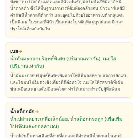
ทั้งข้าวบาร์เลย์ทั้งเมล็ดและคีนัวเป็นธัญพืชไม่ขัดสีที่มีค่าดัชนี
น้ำตาลต่ำ ซึ่งให้พื้นฐานอาหารที่อิ่มท้องคล้ายกัน ข้าวบาร์เลย์มี
ค่าดัชนีน้ำตาลที่ต่ำกว่า และอุดมไปด้วยใยอาหารเบต้ากลูแคน
เป็นพิเศษ ในขณะที่คีนัวเป็นแหล่งโปรตีนที่สมบูรณ์และมีเวลา
ปรุงใกล้เคียงกับบัควีท
เนย
→
น้ำมันมะกอกบริสุทธิ์พิเศษ (ปริมาณเท่ากัน), เนยใส
(ปริมาณเท่ากัน)
น้ำมันมะกอกบริสุทธิ์พิเศษเพิ่มสารโพลีฟีนอลที่ช่วยลดการอักเสบ
และไขมันไม่อิ่มตัวเชิงเดี่ยวที่ดีต่อหัวใจ เนยใสให้รสชาติที่เข้ม
ข้นเหมือนเนย แต่ไม่มีแลคโตส ทำให้เหมาะสำหรับผู้ที่แพ้นม
น้ำสต็อกผัก
→
น้ำเปล่าเหยาะเกลือเล็กน้อย, น้ำสต็อกกระดูก (เพื่อเพิ่ม
โปรตีนและคอลลาเจน)
น้ำเปล่าเป็นทางเลือกที่ง่ายที่สุดและมีค่าดัชนีน้ำตาลเป็นศูนย์