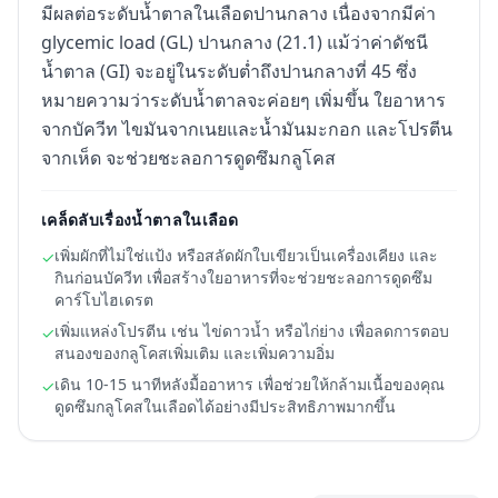
มีผลต่อระดับน้ำตาลในเลือดปานกลาง เนื่องจากมีค่า
glycemic load (GL) ปานกลาง (21.1) แม้ว่าค่าดัชนี
น้ำตาล (GI) จะอยู่ในระดับต่ำถึงปานกลางที่ 45 ซึ่ง
หมายความว่าระดับน้ำตาลจะค่อยๆ เพิ่มขึ้น ใยอาหาร
จากบัควีท ไขมันจากเนยและน้ำมันมะกอก และโปรตีน
จากเห็ด จะช่วยชะลอการดูดซึมกลูโคส
เคล็ดลับเรื่องน้ำตาลในเลือด
เพิ่มผักที่ไม่ใช่แป้ง หรือสลัดผักใบเขียวเป็นเครื่องเคียง และ
✓
กินก่อนบัควีท เพื่อสร้างใยอาหารที่จะช่วยชะลอการดูดซึม
คาร์โบไฮเดรต
เพิ่มแหล่งโปรตีน เช่น ไข่ดาวน้ำ หรือไก่ย่าง เพื่อลดการตอบ
✓
สนองของกลูโคสเพิ่มเติม และเพิ่มความอิ่ม
เดิน 10-15 นาทีหลังมื้ออาหาร เพื่อช่วยให้กล้ามเนื้อของคุณ
✓
ดูดซึมกลูโคสในเลือดได้อย่างมีประสิทธิภาพมากขึ้น