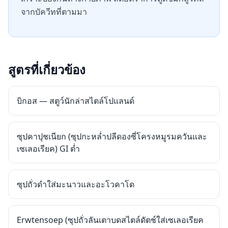
จากบัควีทที่ตามมา
สูตรที่เกี่ยวข้อง
บิกอส — สตูว์นักล่าสไตล์โปแลนด์
ซุปคาปุชเนียก (ซุปกะหล่ำปลีดองซี่โครงหมูรมควันและ
เซเลอเรียค) GI ต่ำ
ซุปถั่วดำใส่มะนาวและอะโวคาโด
Erwtensoep (ซุปถั่วลันเตาบดสไตล์ดัตช์ใส่เซเลอเรียค