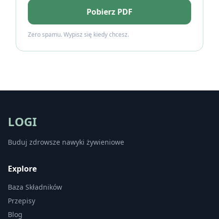
Pobierz PDF
Zero spamu. Wypisz się kiedy chcesz.
LOGI
Buduj zdrowsze nawyki żywieniowe
Explore
Baza Składników
Przepisy
Blog