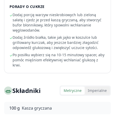
PORADY O CUKRZE
Dodaj porcję warzyw nieskrobiowych lub zieloną
✓
sałatę i zjedz je przed kaszą gryczaną, aby stworzyć
bufor błonnikowy, który spowolni wchłanianie
węglowodanów.
Dodaj źródło białka, takie jak jajko w koszulce lub
✓
grillowany kurczak, aby jeszcze bardziej złagodzić
odpowiedź glukozową i zwiększyć uczucie sytości.
Po posiłku wybierz się na 10-15 minutowy spacer, aby
✓
pomóc mięśniom efektywniej wchłaniać glukozę z
krwi.
🥗
Składniki
Metryczne
Imperialne
100 g
Kasza gryczana