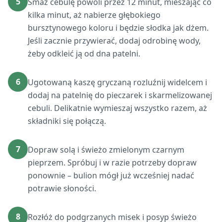
5
Smaż cebulę powoli przez 12 minut, mieszając co
kilka minut, aż nabierze głębokiego
bursztynowego koloru i będzie słodka jak dżem.
Jeśli zacznie przywierać, dodaj odrobinę wody,
żeby odkleić ją od dna patelni.
6
Ugotowaną kaszę gryczaną rozluźnij widelcem i
dodaj na patelnię do pieczarek i skarmelizowanej
cebuli. Delikatnie wymieszaj wszystko razem, aż
składniki się połączą.
7
Dopraw solą i świeżo zmielonym czarnym
pieprzem. Spróbuj i w razie potrzeby dopraw
ponownie – bulion mógł już wcześniej nadać
potrawie słoności.
8
Rozłóż do podgrzanych misek i posyp świeżo