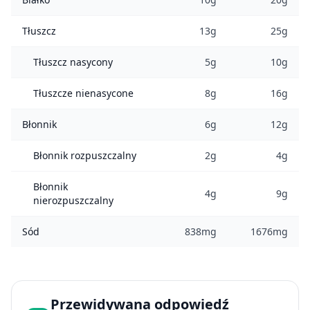
Tłuszcz
13g
25g
Tłuszcz nasycony
5g
10g
Tłuszcze nienasycone
8g
16g
Błonnik
6g
12g
Błonnik rozpuszczalny
2g
4g
Błonnik
4g
9g
nierozpuszczalny
Sód
838mg
1676mg
Przewidywana odpowiedź