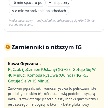
10 min spaceru po
Mini spacery
5-8 min wchodzenia po schodach
Model szacunkowy — indywidualne reakcje mogą się różnić. To nie
porada medyczna.
🔄
Zamienniki o niższym IG
Kasza Gryczana
→
PęCzak (JęCzmień łUskany) (IG ~28, Gotuje Się W
40 Minut), Komosa RyżOwa (Quinoa) (IG ~53,
Gotuje Się W 15 Minut)
Zarówno pęczak, jak i komosa ryżowa to pełnoziarniste
produkty o niskim IG, które stanowią podobnie sycącą
bazę. Pęczak oferuje jeszcze niższy indeks glikemiczny i
jest szczególnie bogaty w błonnik beta-glukanowy,