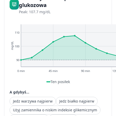
glukozowa
Peak: 107.7 mg/dL
110
mg/dL
100
90
0 min
45 min
90 min
13
Ten posiłek
A gdybyś...
Jedz warzywa najpierw
Jedz białko najpierw
Użyj zamiennika o niskim indeksie glikemicznym