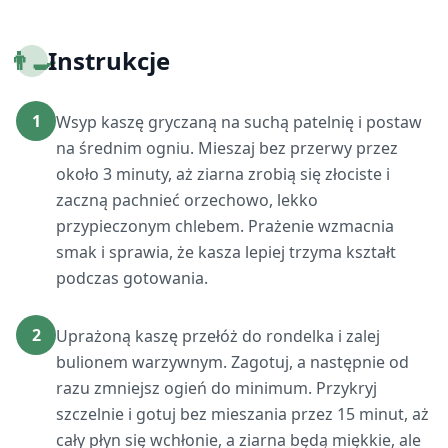
👨‍🍳
Instrukcje
1
Wsyp kaszę gryczaną na suchą patelnię i postaw
na średnim ogniu. Mieszaj bez przerwy przez
około 3 minuty, aż ziarna zrobią się złociste i
zaczną pachnieć orzechowo, lekko
przypieczonym chlebem. Prażenie wzmacnia
smak i sprawia, że kasza lepiej trzyma kształt
podczas gotowania.
2
Uprażoną kaszę przełóż do rondelka i zalej
bulionem warzywnym. Zagotuj, a następnie od
razu zmniejsz ogień do minimum. Przykryj
szczelnie i gotuj bez mieszania przez 15 minut, aż
cały płyn się wchłonie, a ziarna będą miękkie, ale