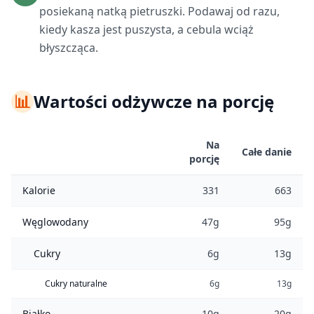
posiekaną natką pietruszki. Podawaj od razu,
kiedy kasza jest puszysta, a cebula wciąż
błyszcząca.
📊
Wartości odżywcze na porcję
Na
Całe danie
porcję
Kalorie
331
663
Węglowodany
47g
95g
Cukry
6g
13g
Cukry naturalne
6g
13g
Białko
10g
20g