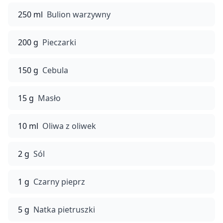
250 ml
Bulion warzywny
200 g
Pieczarki
150 g
Cebula
15 g
Masło
10 ml
Oliwa z oliwek
2 g
Sól
1 g
Czarny pieprz
5 g
Natka pietruszki